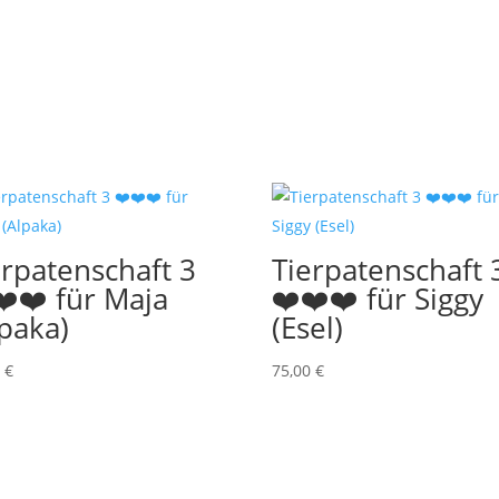
erpatenschaft 3
Tierpatenschaft 
❤️❤️ für Maja
❤️❤️❤️ für Siggy
lpaka)
(Esel)
0
€
75,00
€