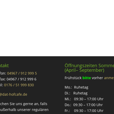
takt
Öffnungszeiten Somm
(April– September)
fon:
04967 / 912 999 5
Frühstück
bitte
vorher
anme
fax: 04967 / 912 999 6
il:
0176 / 51 999 830
Mo.: Ruhetag
Di.: Ruhetag
@dat-hofcafe.de
Mi.: 09:30 – 17:00 Uhr
chen Sie uns gerne an, falls
Do.: 09:30 – 17:00 Uhr
außerhalb unserer regulären
Fr.: 09:30 – 17:00 Uhr