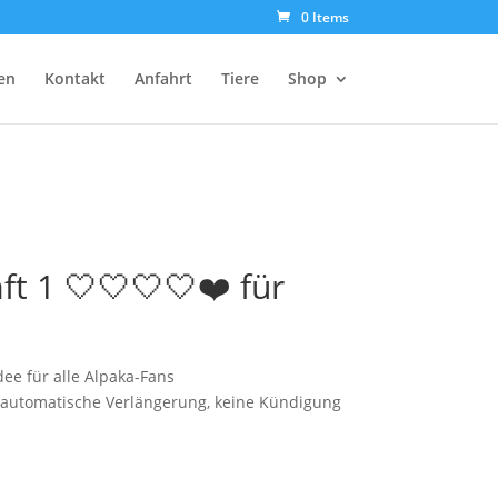
0 Items
en
Kontakt
Anfahrt
Tiere
Shop
ft 1 🤍🤍🤍🤍❤️ für
e für alle Alpaka-Fans
ne automatische Verlängerung, keine Kündigung