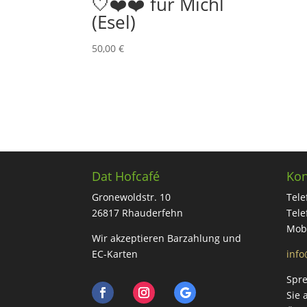
🤍❤️❤️ für Michl
(Esel)
50,00
€
Dat Hofcafé
Kon
Gronewoldstr. 10
Tele
26817 Rhauderfehn
Tele
Mob
Wir akzeptieren Barzahlung und
EC-Karten
info
Spre
Sie 