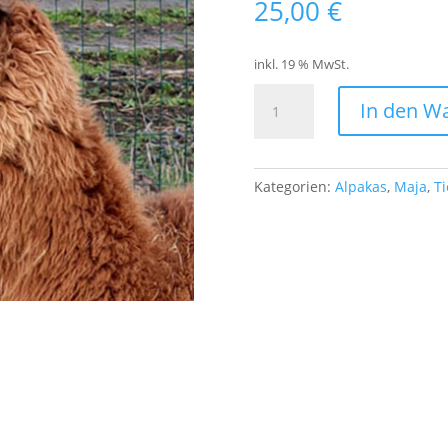
25,00
€
inkl. 19 % MwSt.
Tierpatenschaft
In den W
1
🤍
🤍
🤍
Kategorien:
Alpakas
,
Maja
,
T
🤍
❤️
für
Maja
(Alpaka)
Menge