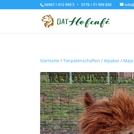
04967 / 912 999 5 • 0176 / 51 999 830
info@
Startseite
/
Tierpatenschaften
/
Alpakas
/
Maja