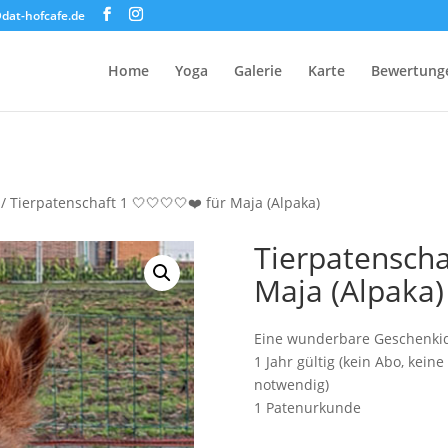
dat-hofcafe.de
Home
Yoga
Galerie
Karte
Bewertung
/ Tierpatenschaft 1 🤍🤍🤍🤍❤️ für Maja (Alpaka)
Tierpatenscha
Maja (Alpaka)
Eine wunderbare Geschenkide
1 Jahr gültig (kein Abo, kei
notwendig)
1 Patenurkunde