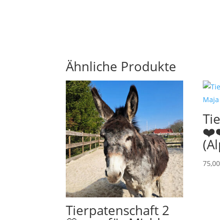
Ähnliche Produkte
Ti
❤️
(A
75,0
Tierpatenschaft 2