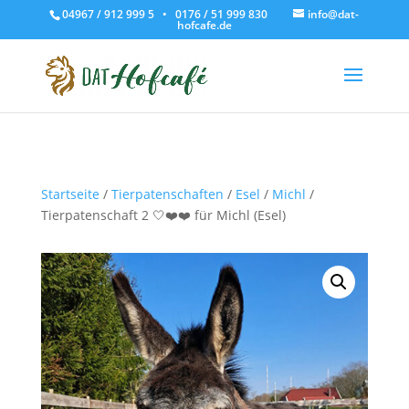
04967 / 912 999 5 • 0176 / 51 999 830
info@dat-
hofcafe.de
Startseite
/
Tierpatenschaften
/
Esel
/
Michl
/
Tierpatenschaft 2 🤍❤️❤️ für Michl (Esel)