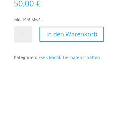
50,00
€
inkl. 19 % MwSt.
Tierpatenschaft
In den Warenkorb
2
🤍
❤️
❤️
Kategorien:
Esel
,
Michl
,
Tierpatenschaften
für
Michl
(Esel)
Menge