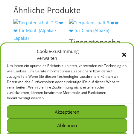
Ähnliche Produkte
Tierpatenscha
Tierpatenscha
ft 3 ❤️❤️❤️ für
Cookie-Zustimmung
ft 2 🤍❤️❤️ für
Clara (Alpaka)
verwalten
Monti (Alpaka
Um Ihnen ein optimales Erlebnis zu bieten, verwenden wir Technologien
75,00
€
/ Lapaka)
wie Cookies, um Geräteinformationen zu speichern bzw. darauf
zuzugreifen. Wenn Sie diesen Technologien zustimmen, können wir
Daten wie das Surfverhalten oder eindeutige IDs auf dieser Website
50,00
€
verarbeiten. Wenn Sie Ihre Zustimmung nicht erteilen oder
zurückziehen, können bestimmte Merkmale und Funktionen
beeinträchtigt werden.
Akzeptieren
Tierpatenscha
Tierpatenscha
Ablehnen
ft 1 🤍🤍🤍🤍
ft 1 🤍🤍🤍🤍