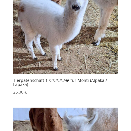
Tierpatenschaft 1 🤍🤍🤍🤍❤️ für Monti (Alpaka /
Lapaka)
25,00
€