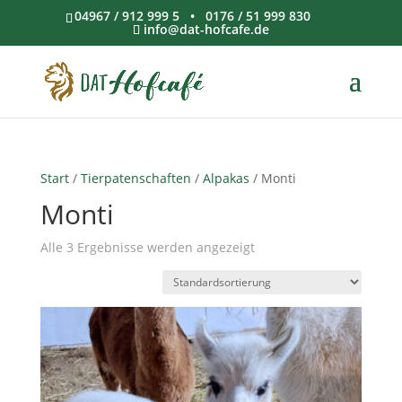
04967 / 912 999 5 • 0176 / 51 999 830
info@dat-hofcafe.de
Start
/
Tierpatenschaften
/
Alpakas
/ Monti
Monti
Alle 3 Ergebnisse werden angezeigt